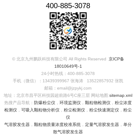
400-885-3078
© 北京九州鹏跃科技有限公司 All Rights Reserved
京ICP备
18010649号-1
24小时热线：400-885-3078
手机（微信）：13439399967 张海涛 13522857932 张凯
邮箱：email@jzpykj.com
地址：北京市昌平区科技园超前路6号C座三层
网站地图:
sitemap.xml
热搜产品导航：
防爆粉尘仪
，
环境监测仪
，
颗粒物检测仪
，
粉尘浓度
检测仪
，
可吸入颗粒物分析仪
，
粉尘检测仪
，
粉尘快速测定仪
，
粉尘
仪
气溶胶发生器
，
颗粒物质量浓度校准系统
，
定量气溶胶发生器
，
单分
散气溶胶发生器