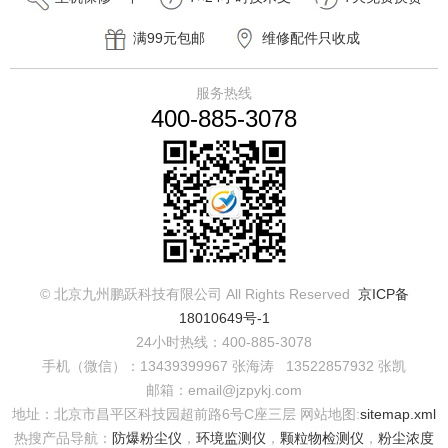
持
满99元包邮
维修配件只收成
本费
服务热线
400-885-3078
© 北京九州鹏跃科技有限公司 All Rights Reserved
京ICP备
18010649号-1
24小时热线：400-885-3078
手机（微信）：13439399967 张海涛 13522857932 张凯
邮箱：email@jzpykj.com
地址：北京市昌平区科技园超前路6号C座三层
网站地图:
sitemap.xml
热搜产品导航：
防爆粉尘仪
，
环境监测仪
，
颗粒物检测仪
，
粉尘浓度