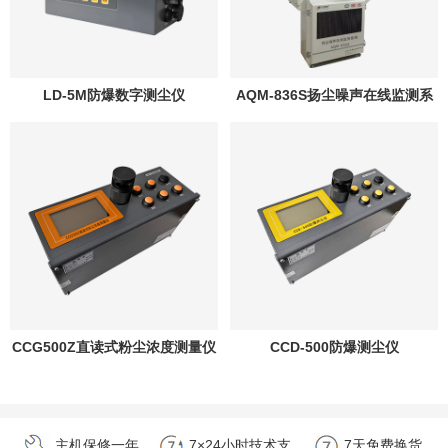
LD-5M防爆数字测尘仪
AQM-836S扬尘噪声在线监测系
统
CCG500Z直读式粉尘浓度测量仪
CCD-500防爆测尘仪
主机保修一年
7×24小时技术支
7天免费换货