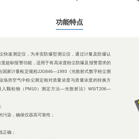
功能特点
式粉尘快速测定仪，为本安防爆型测尘仪，通过计量及防爆认
浓度超标报警功能，适用于有高浓度粉尘防爆及报警需求的
家计量检定规程JJG846—1993《光散射式数字粉尘测
业场所空气中粉尘测定相对质量浓度与质量浓度的转换方
吸入颗粒物（PM10）测定方法—光散射法》WS/T206—
；
的污染，确保仪器高可靠性；
线正确；