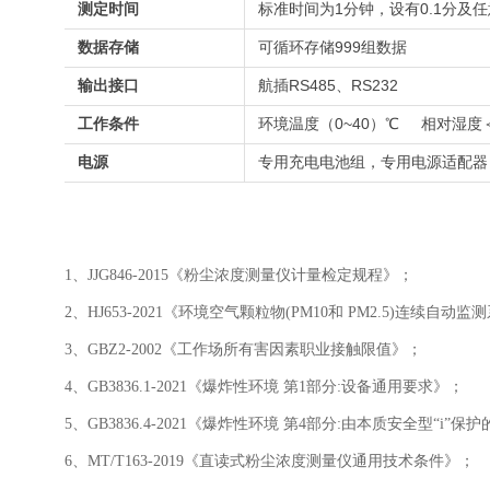
测定时间
标准时间为1分钟，设有0.1分及
数据存储
可循环存储999组数据
输出接口
航插RS485、RS232
工作条件
环境温度（0~40）℃ 相对湿度＜
电源
专用充电电池组，专用电源适配器
1、JJG846-2015《粉尘浓度测量仪计量检定规程》；
2、HJ653-2021《环境空气颗粒物(PM10和 PM2.5)连续
3、GBZ2-2002《工作场所有害因素职业接触限值》；
4、GB3836.1-2021《爆炸性环境 第1部分:设备通用要求》；
5、GB3836.4-2021《爆炸性环境 第4部分:由本质安全型“i”保
6、MT/T163-2019《直读式粉尘浓度测量仪通用技术条件》；