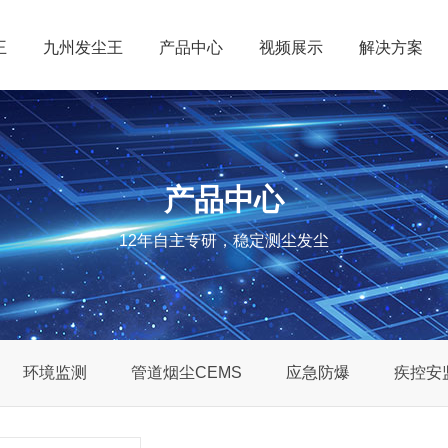
王
九州发尘王
产品中心
视频展示
解决方案
产品中心
12年自主专研，稳定测尘发尘
环境监测
管道烟尘CEMS
应急防爆
疾控安