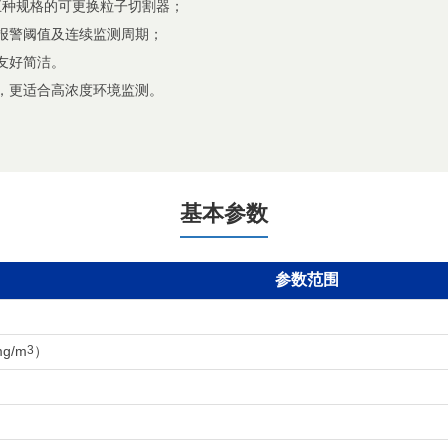
.0等五种规格的可更换粒子切割器；
报警阈值及连续监测周期；
友好简洁。
，更适合高浓度环境监测。
基本参数
参数范围
g/m
3
）