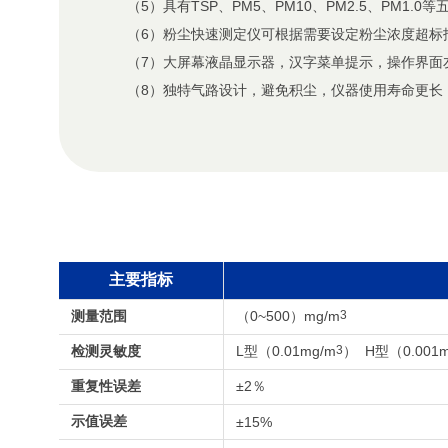
（5）具有TSP、PM5、PM10、PM2.5、PM1
（6）粉尘快速测定仪可根据需要设定粉尘浓度超标
（7）大屏幕液晶显示器，汉字菜单提示，操作界面
（8）独特气路设计，避免积尘，仪器使用寿命更长
主要指标
测量范围
（0~500）mg/m
3
检测灵敏度
L型（0.01mg/m
3
） H型（0.001m
重复性误差
±2％
示值误差
±15%