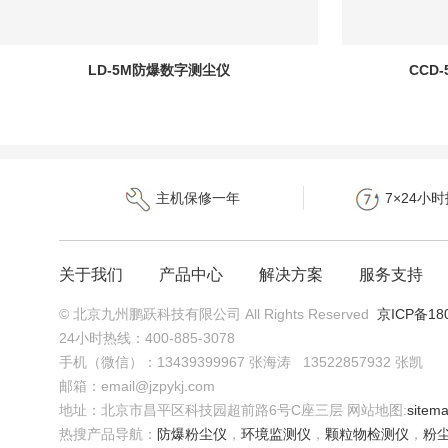
LD-5M防爆数字测尘仪
CCD
主机保修一年
7×24小
关于我们
产品中心
解决方案
服务支持
© 北京九州鹏跃科技有限公司 All Rights Reserved
京ICP备180
24小时热线：400-885-3078
手机（微信）：13439399967 张海涛 13522857932 张凯
邮箱：email@jzpykj.com
地址：北京市昌平区科技园超前路6号C座三层
网站地图:
sitem
热搜产品导航：
防爆粉尘仪
，
环境监测仪
，
颗粒物检测仪
，
粉