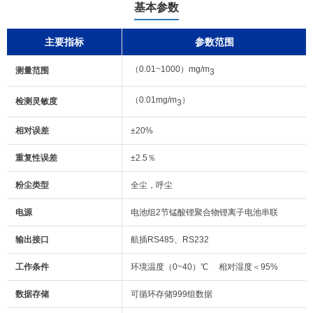
基本参数
主要指标
参数范围
（0.01~1000）mg/m
测量范围
3
（0.01mg/m
）
检测灵敏度
3
相对误差
±20%
重复性误差
±2.5％
粉尘类型
全尘，呼尘
电源
电池组2节锰酸锂聚合物锂离子电池串联
输出接口
航插RS485、RS232
工作条件
环境温度（0~40）℃ 相对湿度＜95%
数据存储
可循环存储999组数据