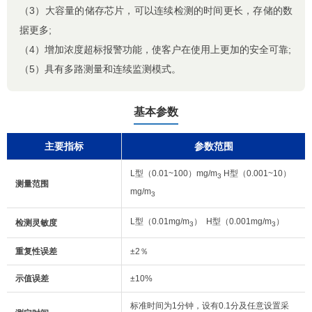
（3）大容量的储存芯片，可以连续检测的时间更长，存储的数
据更多;
（4）增加浓度超标报警功能，使客户在使用上更加的安全可靠;
（5）具有多路测量和连续监测模式。
基本参数
主要指标
参数范围
L型（0.01~100）mg/m
H型（0.001~10）
3
测量范围
mg/m
3
L型（0.01mg/m
） H型（0.001mg/m
）
检测灵敏度
3
3
重复性误差
±2％
示值误差
±10%
标准时间为1分钟，设有0.1分及任意设置采