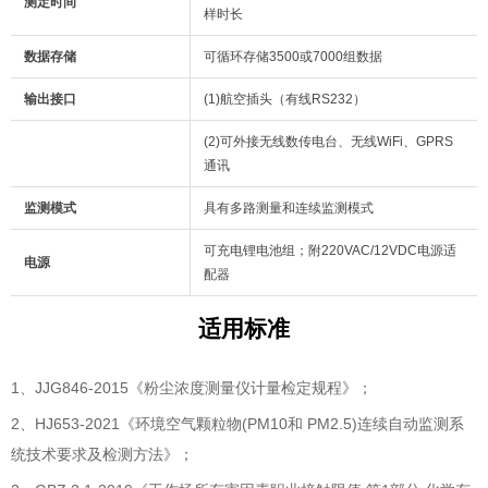
测定时间
样时长
数据存储
可循环存储3500或7000组数据
输出接口
(1)航空插头（有线RS232）
(2)可外接无线数传电台、无线WiFi、GPRS
通讯
监测模式
具有多路测量和连续监测模式
可充电锂电池组；附220VAC/12VDC电源适
电源
配器
适用标
准
1、JJG846-2015《粉尘浓度测量仪计量检定规程》；
2、HJ653-2021《环境空气颗粒物(PM10和 PM2.5)连续自动监测系
统技术要求及检测方法》；