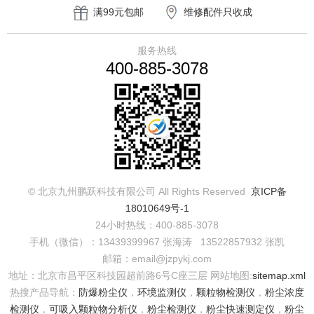
持
满99元包邮
维修配件只收成
本费
服务热线
400-885-3078
© 北京九州鹏跃科技有限公司 All Rights Reserved
京ICP备
18010649号-1
24小时热线：400-885-3078
手机（微信）：13439399967 张海涛 13522857932 张凯
邮箱：email@jzpykj.com
地址：北京市昌平区科技园超前路6号C座三层
网站地图:
sitemap.xml
热搜产品导航：
防爆粉尘仪
，
环境监测仪
，
颗粒物检测仪
，
粉尘浓度
检测仪
，
可吸入颗粒物分析仪
，
粉尘检测仪
，
粉尘快速测定仪
，
粉尘