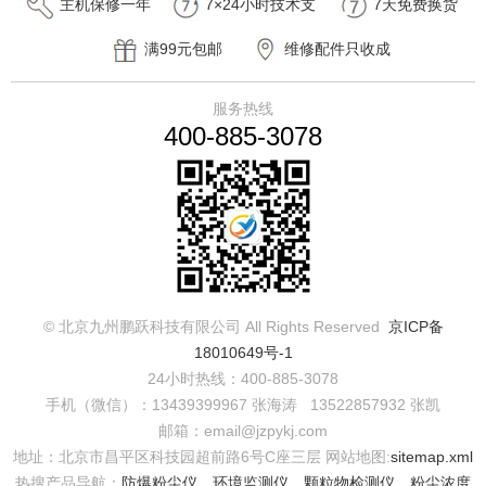
主机保修一年
7×24小时技术支
7天免费换货
持
满99元包邮
维修配件只收成
本费
服务热线
400-885-3078
© 北京九州鹏跃科技有限公司 All Rights Reserved
京ICP备
18010649号-1
24小时热线：400-885-3078
手机（微信）：13439399967 张海涛 13522857932 张凯
邮箱：email@jzpykj.com
地址：北京市昌平区科技园超前路6号C座三层
网站地图:
sitemap.xml
热搜产品导航：
防爆粉尘仪
，
环境监测仪
，
颗粒物检测仪
，
粉尘浓度