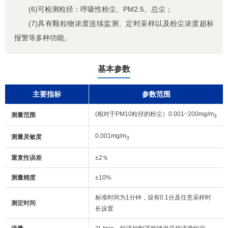
(6)可检测粒径：呼吸性粉尘、PM2.5、总尘；
(7)具有颗粒物浓度连续监测、定时采样以及粉尘浓度超标
报警等多种功能。
基本参数
主要指标
参数范围
(相对于PM10粒径的粉尘）0.001~200mg/m
测量范围
3
0.001mg/m
测量灵敏度
3
重复性误差
±2％
测量精度
±10%
标准时间为1分钟，设有0.1分及任意采样时
测定时间
长设置