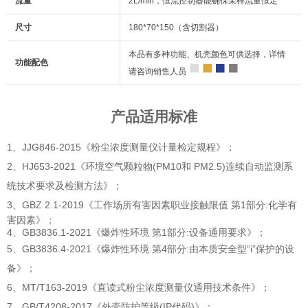
流量
2L/min，恒流控制器能确保采样流量恒定
尺寸
180*70*150（含切割器）
本品有多种功能、机壳颜色可供选择，详情
功能配色
请咨询销售人员
产品适用标准
1、JJG846-2015《粉尘浓度测量仪计量检定规程》；
2、HJ653-2021《环境空气颗粒物(PM10和 PM2.5)连续自动监测系
统技术要求及检测方法》；
3、GBZ 2.1-2019《
工作场所有害因素职业接触限值 第1部分:化学有
害因素》；
4、GB3836.1-2021《爆炸性环境 第1部分:设备通用要求》；
5、GB3836.4-2021《爆炸性环境 第4部分:由本质安全型“i”保护的设
备》；
6、MT/T163-2019《直读式粉尘浓度测量仪通用技术条件》；
7、GB/T4208-2017《外壳防护等级(IP代码)》；