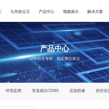
王
九州发尘王
产品中心
视频展示
解决方案
产品中心
12年自主专研，稳定测尘发尘
环境监测
管道烟尘CEMS
应急防爆
疾控安