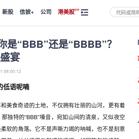
新股
信披+
公司
港美股
：你是“BBB”还是“BBBB”？
盛宴
1 08:00:12
的低语呢喃
事和美食奇迹的土地，不仅拥有壮丽的山河，更有着
那独特的“BBB”嗓音，宛如山间的清泉，又似夜空
最柔软的角落。它不是声嘶力竭的呐喊，也不是刻意