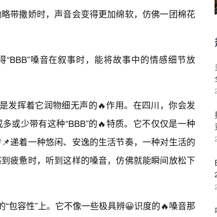
她略带撒娇时，声音会变得更加绵软，仿佛一团棉花
“BBB”嗓音在叙事时，能将故事中的情感细节放
更是发挥着它润物细无声的🔥作用。在四川，你会发
或少带有这种“BBB”的🔥特质。它不仅仅是一种
📌递着一种悠闲、安逸的生活节奏，一种对生活的
感到疲惫时，听到这样的嗓音，仿佛就能瞬间放松下
的“包容性”上。它不像一些极具辨😀识度的🔥嗓音那