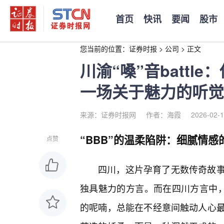
首页
快讯
要闻
股市
您当前的位置：
证券时报
>
公司
>
正文
川渝“嗓”音battle
一场关于魅力的听觉
来源：证券时报网
作者：海霞
2026-02-1
“BBB”的温柔陷阱：细腻情感
点赞
四川，这片孕育了无数传奇故
独具魅力的方言。而在四川方言中，
的呢喃，总能在不经意间触动人心