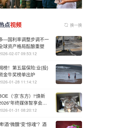
热点
视频
换一换
多—国利率调整步调不一
全球资产格局酝酿重塑
2026-02-07 09:53:12
揭榜！第五届保险:业{投}
资金牛奖榜单出炉
2026-01-28 11:14:12
BOE（‘京’东方）!“焕新
2026”年终媒体智享会首
站落地上海 AI焕新重塑显
2026-01-31 08:20:12
示行业新范式
啤!酒“微醺”变“惊魂”？酒