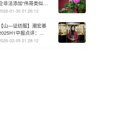
企非法添加“伟哥类似物
质”被重罚！专家解读食
2026-01-30 01:26:12
品添加剂认知误区
【山—证纺服】潮宏基
2025H1中报点评：
2025H1珠宝业务快速增
2026-02-05 21:28:12
长，盈利能力同比提升