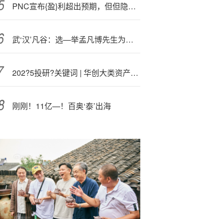
PNC宣布{盈}利超出预期，但但隐藏的利润率挤压导致股价走低
武‘汉’凡谷：选—举孟凡博先生为公司第八届董事会董事长
202?5投研?关键词 | 华创大类资产配置团队
刚刚！11亿—！百奥‘泰’出海