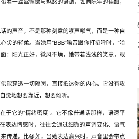
、带着一丝丝慵懒与魅惑的语调，如同陈年的佳酿，
说话的声音，不是那种刻意的嗲声嗲气，而是一种自
心尖的轻柔。当她用“BBB”嗓音跟你打招呼时，“哈
画面：阳光正好，微风不燥，她带着浅浅的笑意，眼
仿佛能穿透一切隔阂，直接抵达你的内心。它没有攻
自觉地想要靠近，想要倾听。
上在于它的“情绪密度”。它不像普通话那样，语速平
嗓音在表达情感时，往往会通过细微的声调变化、语气
来传递。比😀如，当她表达高兴时，声音里会带点