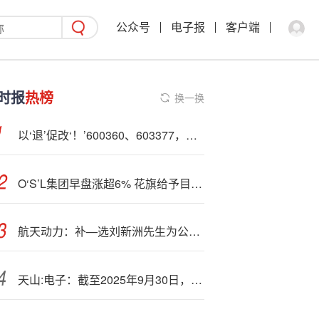
公众号
电子报
客户端
时报
热榜
换一换
以‘退’促改‘！’600360、603377，好消息来了
O‘S’L集团早盘涨超6% 花旗给予目标价21.80港元
航天动力：补—选刘新洲先生为公司第八届董事会非独立董事候选人
天山:电子：截至2025年9月30日，公司股东总户数为24460户